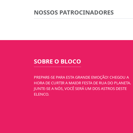
NOSSOS PATROCINADORES
SOBRE O BLOCO
PREPARE-SE PARA ESTA GRANDE EMOÇÃO! CHEGOU A
HORA DE CURTIR A MAIOR FESTA DE RUA DO PLANETA.
JUNTE-SE A NÓS, VOCÊ SERÁ UM DOS ASTROS DESTE
ELENCO.